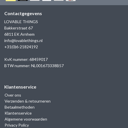
GOLD
SANJOYA
SER INTREPIDA | SS25
CADEAU MAN
BLOG
Contactgegevens
HORLOGE
GNOES
LOVABLE THINGS
CADEAUTJES TOT € 50
Bakkerstraat 67
SALE
YMALA
6811 EK Arnhem
CADEAUTJES TOT € 100
info@lovablethings.nl
REBEL & ROSE
+31(0)6-21824192
CADEAUTJES VANAF € 100
SILK | SALE
KvK nummer: 68459017
BTW nummer: NL001673338B57
JOSH
Klantenservice
KARMA
Over ons
Verzenden & retourneren
CAMPS & CAMPS
Betaalmethoden
Klantenservice
BERNICE
Algemene voorwaarden
Privacy Policy