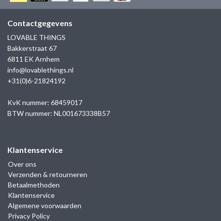
GOLD
SANJOYA
SER INTREPIDA | SS25
CADEAU MAN
BLOG
Contactgegevens
HORLOGE
GNOES
LOVABLE THINGS
CADEAUTJES TOT € 50
Bakkerstraat 67
SALE
YMALA
6811 EK Arnhem
CADEAUTJES TOT € 100
info@lovablethings.nl
REBEL & ROSE
+31(0)6-21824192
CADEAUTJES VANAF € 100
SILK | SALE
KvK nummer: 68459017
BTW nummer: NL001673338B57
JOSH
Klantenservice
KARMA
Over ons
Verzenden & retourneren
CAMPS & CAMPS
Betaalmethoden
Klantenservice
BERNICE
Algemene voorwaarden
Privacy Policy