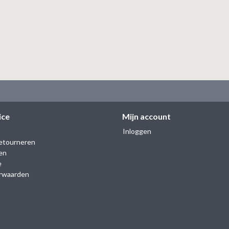
ice
Mijn account
Inloggen
etourneren
en
e
rwaarden