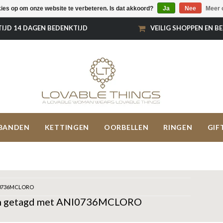
kies op om onze website te verbeteren. Is dat akkoord?
Ja
Nee
Meer 
TIJD 14 DAGEN BEDENKTIJD
VEILIG SHOPPEN EN B
BANDEN
KETTINGEN
OORBELLEN
RINGEN
GIF
0736MCLORO
n getagd met ANI0736MCLORO