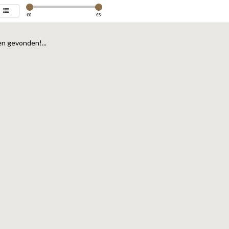
€
0
€
5
n gevonden!...