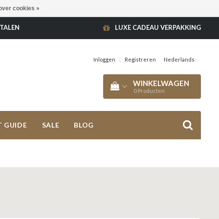
over cookies »
ETALEN
LUXE CADEAU VERPAKKING
Inloggen
|
Registreren
Nederlands
WINKELWAGEN
0
Producten
T GUIDE
SALE
BLOG