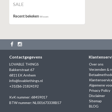
SALE
Recent bekeken
Wissen
Contactgegevens
Klantenserv
LOVABLE THINGS
Over ons
Verzenden & r
Bakkerstraat 67
Betaalmethod
6811 EK Arnhem
Klantenservic
info@lovablethings.nl
Algemene voo
+31(0)6-21824192
Privacy Policy
Disclaimer
KvK nummer: 68459017
Sitemap
BTW nummer: NL001673338B57
BLOG