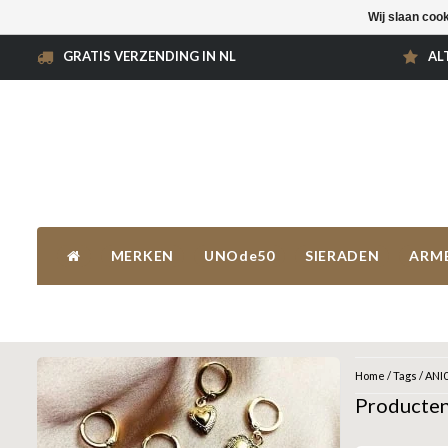
Wij slaan coo
GRATIS VERZENDING IN NL
AL
MERKEN
UNOde50
SIERADEN
ARM
Home
/
Tags
/
ANI
Producte