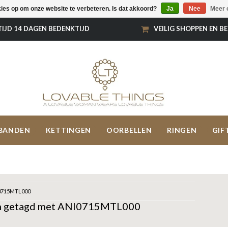
kies op om onze website te verbeteren. Is dat akkoord?
Ja
Nee
Meer 
TIJD 14 DAGEN BEDENKTIJD
VEILIG SHOPPEN EN B
BANDEN
KETTINGEN
OORBELLEN
RINGEN
GIF
0715MTL000
n getagd met ANI0715MTL000