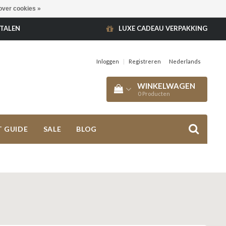
over cookies »
ETALEN
LUXE CADEAU VERPAKKING
Inloggen
|
Registreren
Nederlands
WINKELWAGEN
0
Producten
T GUIDE
SALE
BLOG