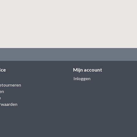
ice
Mijn account
Inloggen
etourneren
en
e
rwaarden