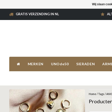
Wij slaan coo
GRATIS VERZENDING IN NL
AL
MERKEN
UNOde50
SIERADEN
ARM
Home
/
Tags
/
ANI
Producte