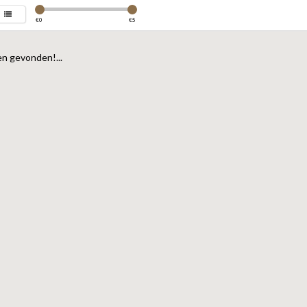
€
0
€
5
n gevonden!...