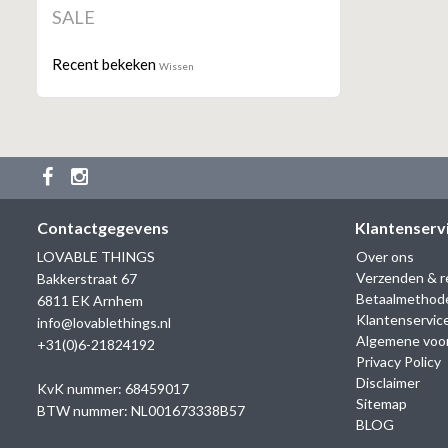
SALE
Recent bekeken
Wissen
Contactgegevens
Klantenserv
LOVABLE THINGS
Over ons
Verzenden & r
Bakkerstraat 67
Betaalmethod
6811 EK Arnhem
Klantenservic
info@lovablethings.nl
Algemene voo
+31(0)6-21824192
Privacy Policy
Disclaimer
KvK nummer: 68459017
Sitemap
BTW nummer: NL001673338B57
BLOG