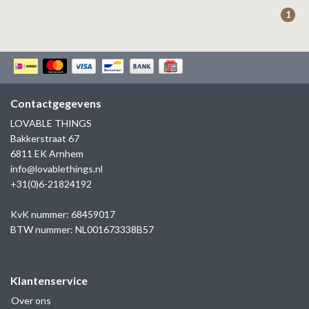
ZAG BIJOUX
1
LILLY
KAPTEN & SON
Contactgegevens
LOVABLE THINGS
Bakkerstraat 67
6811 EK Arnhem
info@lovablethings.nl
+31(0)6-21824192
KvK nummer: 68459017
BTW nummer: NL001673338B57
Klantenservice
Over ons