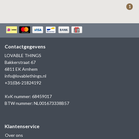
ZAG BIJOUX
1
LILLY
KAPTEN & SON
Contactgegevens
LOVABLE THINGS
Bakkerstraat 67
6811 EK Arnhem
info@lovablethings.nl
+31(0)6-21824192
KvK nummer: 68459017
BTW nummer: NL001673338B57
Klantenservice
Over ons