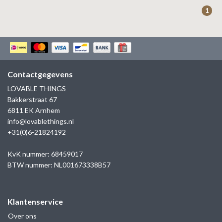
ZAG BIJOUX
1
LILLY
KAPTEN & SON
Contactgegevens
LOVABLE THINGS
Bakkerstraat 67
6811 EK Arnhem
info@lovablethings.nl
+31(0)6-21824192
KvK nummer: 68459017
BTW nummer: NL001673338B57
Klantenservice
Over ons