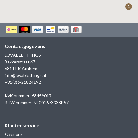
ZAG BIJOUX
1
LILLY
KAPTEN & SON
Contactgegevens
LOVABLE THINGS
Bakkerstraat 67
6811 EK Arnhem
info@lovablethings.nl
+31(0)6-21824192
KvK nummer: 68459017
BTW nummer: NL001673338B57
Klantenservice
Over ons