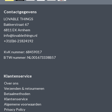
GOLD
SANJOYA
SER INTREPIDA | SS25
CADEAU MAN
BLOG
Contactgegevens
HORLOGE
GNOES
LOVABLE THINGS
CADEAUTJES TOT € 50
Bakkerstraat 67
SALE
YMALA
6811 EK Arnhem
CADEAUTJES TOT € 100
info@lovablethings.nl
REBEL & ROSE
+31(0)6-21824192
CADEAUTJES VANAF € 100
SILK | SALE
KvK nummer: 68459017
BTW nummer: NL001673338B57
JOSH
Klantenservice
KARMA
Over ons
Verzenden & retourneren
CAMPS & CAMPS
Betaalmethoden
Klantenservice
BERNICE
Algemene voorwaarden
Privacy Policy