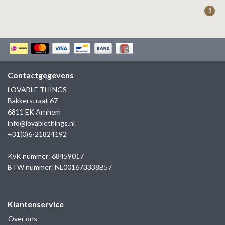
ZAG BIJOUX
1
LILLY
KAPTEN & SON
Contactgegevens
LOVABLE THINGS
Bakkerstraat 67
6811 EK Arnhem
info@lovablethings.nl
+31(0)6-21824192
KvK nummer: 68459017
BTW nummer: NL001673338B57
Klantenservice
Over ons