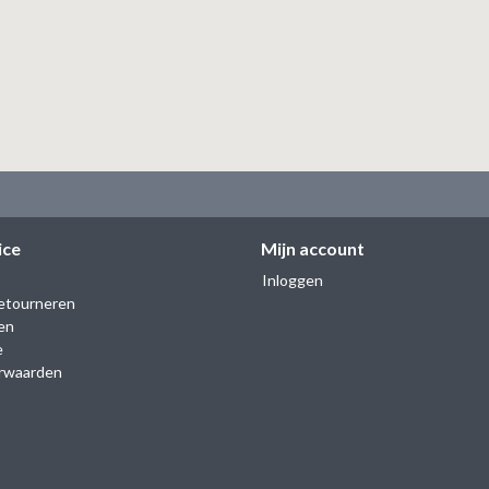
ice
Mijn account
Inloggen
etourneren
en
e
rwaarden