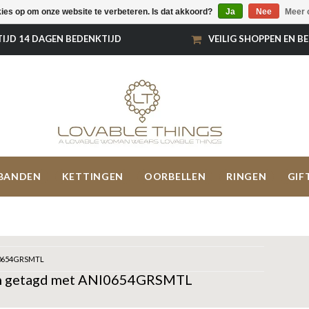
kies op om onze website te verbeteren. Is dat akkoord?
Ja
Nee
Meer 
TIJD 14 DAGEN BEDENKTIJD
VEILIG SHOPPEN EN B
BANDEN
KETTINGEN
OORBELLEN
RINGEN
GIF
0654GRSMTL
n getagd met ANI0654GRSMTL