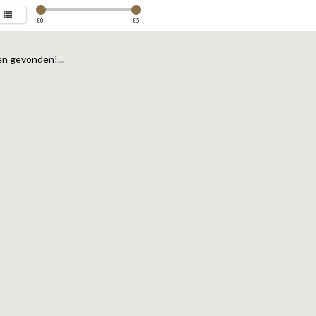
€
0
€
5
n gevonden!...