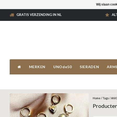
Wij slaan coo
GRATIS VERZENDING IN NL
AL
MERKEN
UNOde50
SIERADEN
ARM
Home
/
Tags
/
ANI
Producte