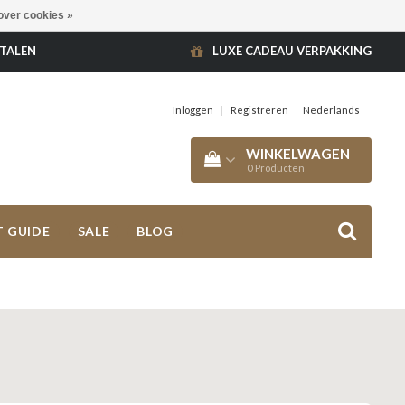
over cookies »
ETALEN
LUXE CADEAU VERPAKKING
Inloggen
|
Registreren
Nederlands
WINKELWAGEN
0
Producten
T GUIDE
SALE
BLOG