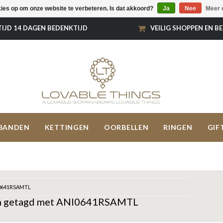
kies op om onze website te verbeteren. Is dat akkoord?
Ja
Nee
Meer 
TIJD 14 DAGEN BEDENKTIJD
VEILIG SHOPPEN EN B
BANDEN
KETTINGEN
OORBELLEN
RINGEN
GIF
0641RSAMTL
n getagd met ANI0641RSAMTL