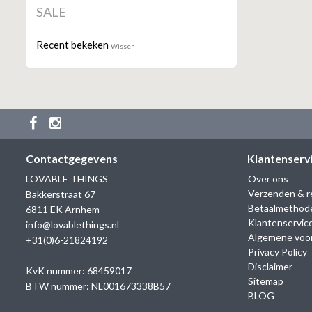
SALE
Recent bekeken
Wissen
Contactgegevens
Klantenserv
LOVABLE THINGS
Over ons
Verzenden & r
Bakkerstraat 67
Betaalmethod
6811 EK Arnhem
Klantenservic
info@lovablethings.nl
Algemene voo
+31(0)6-21824192
Privacy Policy
Disclaimer
KvK nummer: 68459017
Sitemap
BTW nummer: NL001673338B57
BLOG