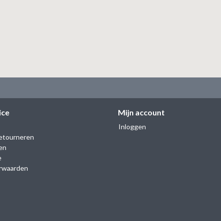
ice
Mijn account
Inloggen
etourneren
en
e
rwaarden