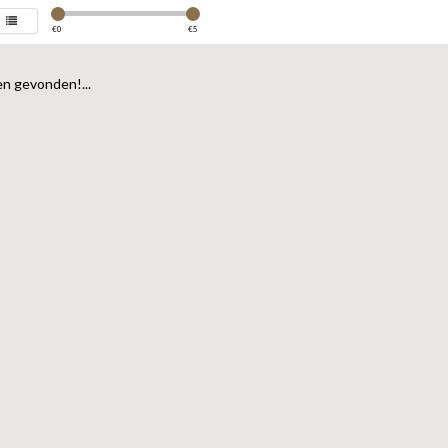
€
0
€
5
n gevonden!...