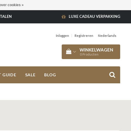
over cookies »
ETALEN
LUXE CADEAU VERPAKKING
Inloggen
|
Registreren
Nederlands
WINKELWAGEN
0
Producten
T GUIDE
SALE
BLOG