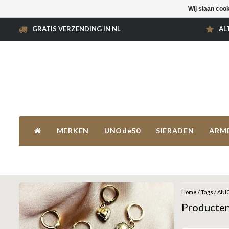
Wij slaan coo
GRATIS VERZENDING IN NL
AL
MERKEN
UNOde50
SIERADEN
ARM
Home
/
Tags
/
ANI
Producte