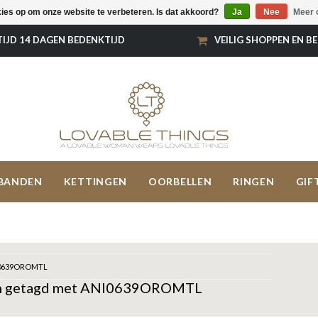
kies op om onze website te verbeteren. Is dat akkoord?
Ja
Nee
Meer 
TIJD 14 DAGEN BEDENKTIJD
VEILIG SHOPPEN EN B
BANDEN
KETTINGEN
OORBELLEN
RINGEN
GIF
0639OROMTL
n getagd met ANI0639OROMTL