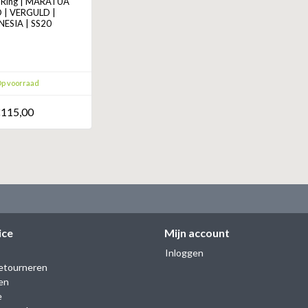
Ring | MARATUA
 | VERGULD |
ESIA | SS20
p voorraad
115,00
ice
Mijn account
Inloggen
etourneren
en
e