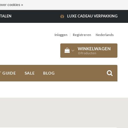
over cookies »
ETALEN
LUXE CADEAU VERPAKKING
Inloggen
|
Registreren
Nederlands
WINKELWAGEN
0
Producten
T GUIDE
SALE
BLOG