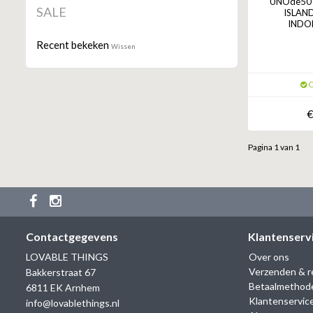
UNOde50 
SALE
ISLAND
INDON
Recent bekeken
Wissen
O
€
Pagina 1 van 1
Contactgegevens
Klantenserv
LOVABLE THINGS
Over ons
Verzenden & r
Bakkerstraat 67
Betaalmethod
6811 EK Arnhem
Klantenservic
info@lovablethings.nl