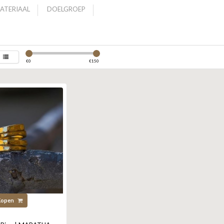
ATERIAAL
DOELGROEP
€
0
€
150
Kopen