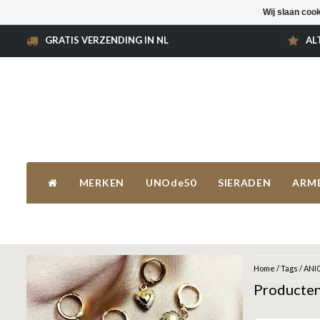
Wij slaan coo
GRATIS VERZENDING IN NL
AL
MERKEN
UNOde50
SIERADEN
ARM
Home
/
Tags
/
ANI
Producte