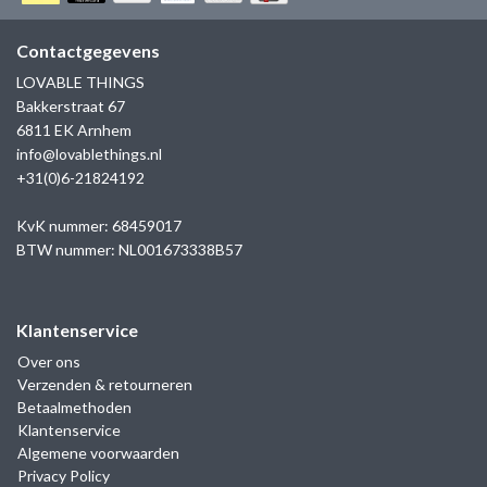
GOLD
SANJOYA
SER INTREPIDA | SS25
CADEAU MAN
BLOG
Contactgegevens
HORLOGE
GNOES
LOVABLE THINGS
CADEAUTJES TOT € 50
Bakkerstraat 67
SALE
YMALA
6811 EK Arnhem
CADEAUTJES TOT € 100
info@lovablethings.nl
REBEL & ROSE
+31(0)6-21824192
CADEAUTJES VANAF € 100
SILK | SALE
KvK nummer: 68459017
BTW nummer: NL001673338B57
JOSH
Klantenservice
KARMA
Over ons
Verzenden & retourneren
CAMPS & CAMPS
Betaalmethoden
Klantenservice
BERNICE
Algemene voorwaarden
Privacy Policy