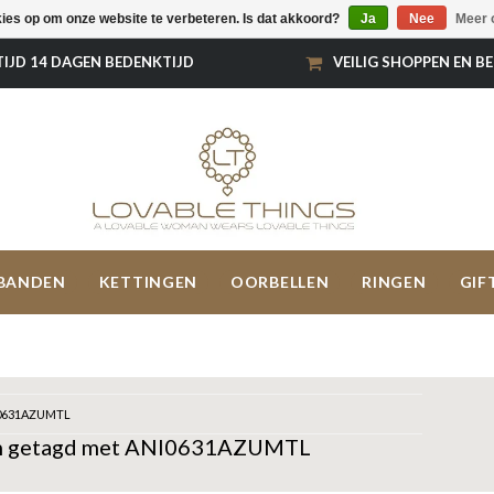
kies op om onze website te verbeteren. Is dat akkoord?
Ja
Nee
Meer 
TIJD 14 DAGEN BEDENKTIJD
VEILIG SHOPPEN EN B
BANDEN
KETTINGEN
OORBELLEN
RINGEN
GIF
0631AZUMTL
n getagd met ANI0631AZUMTL