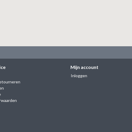
ice
Mijn account
Inloggen
etourneren
en
e
rwaarden