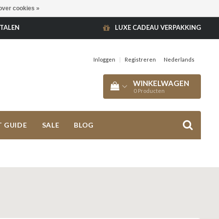
over cookies »
ETALEN
LUXE CADEAU VERPAKKING
Inloggen
|
Registreren
Nederlands
WINKELWAGEN
0
Producten
T GUIDE
SALE
BLOG