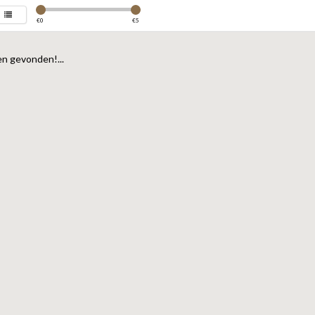
€
0
€
5
n gevonden!...