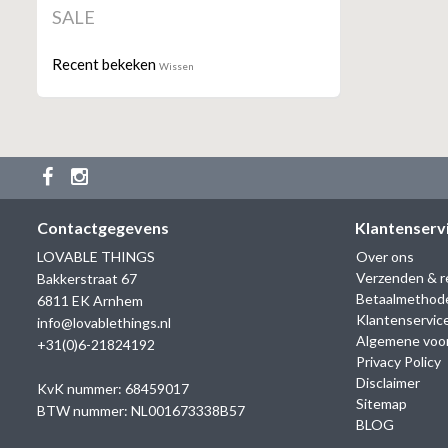
SALE
Recent bekeken
Wissen
Contactgegevens
Klantenserv
LOVABLE THINGS
Over ons
Verzenden & r
Bakkerstraat 67
Betaalmethod
6811 EK Arnhem
Klantenservic
info@lovablethings.nl
Algemene voo
+31(0)6-21824192
Privacy Policy
Disclaimer
KvK nummer: 68459017
Sitemap
BTW nummer: NL001673338B57
BLOG