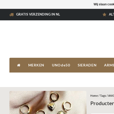
Wij slaan coo
GRATIS VERZENDING IN NL
AL
MERKEN
UNOde50
SIERADEN
ARM
Home
/
Tags
/
ANI
Producte