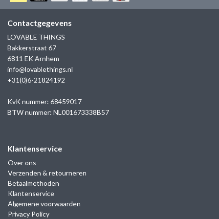
GOLD
SANJOYA
SER INTREPIDA | SS25
CADEAU MAN
BLOG
Contactgegevens
HORLOGE
GNOES
LOVABLE THINGS
CADEAUTJES TOT € 50
Bakkerstraat 67
SALE
YMALA
6811 EK Arnhem
CADEAUTJES TOT € 100
info@lovablethings.nl
REBEL & ROSE
+31(0)6-21824192
CADEAUTJES VANAF € 100
SILK | SALE
KvK nummer: 68459017
BTW nummer: NL001673338B57
JOSH
Klantenservice
KARMA
Over ons
Verzenden & retourneren
CAMPS & CAMPS
Betaalmethoden
Klantenservice
BERNICE
Algemene voorwaarden
Privacy Policy