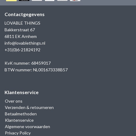
GOLD
SANJOYA
SER INTREPIDA | SS25
CADEAU MAN
BLOG
Contactgegevens
HORLOGE
GNOES
LOVABLE THINGS
CADEAUTJES TOT € 50
Bakkerstraat 67
SALE
YMALA
6811 EK Arnhem
CADEAUTJES TOT € 100
info@lovablethings.nl
REBEL & ROSE
+31(0)6-21824192
CADEAUTJES VANAF € 100
SILK | SALE
KvK nummer: 68459017
BTW nummer: NL001673338B57
JOSH
Klantenservice
KARMA
Over ons
Verzenden & retourneren
CAMPS & CAMPS
Betaalmethoden
Klantenservice
BERNICE
Algemene voorwaarden
Privacy Policy