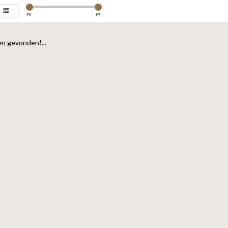
€
0
€
5
n gevonden!...