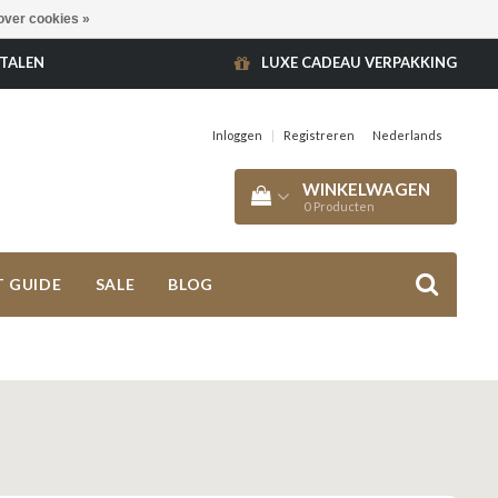
over cookies »
ETALEN
LUXE CADEAU VERPAKKING
Inloggen
|
Registreren
Nederlands
WINKELWAGEN
0
Producten
T GUIDE
SALE
BLOG