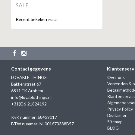
SALE
Recent bekeken
Wissen
Contactgegevens
Klantenserv
LOVABLE THINGS
Over ons
Verzenden & r
Bakkerstraat 67
Betaalmethod
6811 EK Arnhem
Klantenservic
info@lovablethings.nl
Algemene voo
+31(0)6-21824192
Privacy Policy
Disclaimer
KvK nummer: 68459017
Sitemap
BTW nummer: NL001673338B57
BLOG