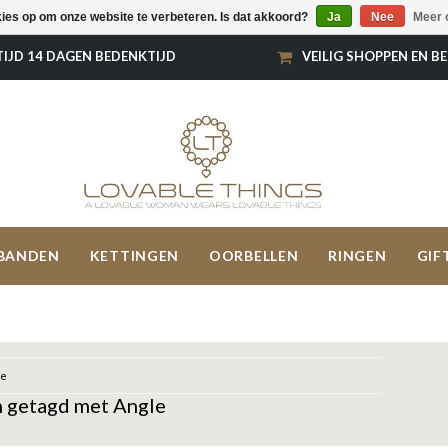
kies op om onze website te verbeteren. Is dat akkoord?
Ja
Nee
Meer 
TIJD 14 DAGEN BEDENKTIJD
VEILIG SHOPPEN EN B
BANDEN
KETTINGEN
OORBELLEN
RINGEN
GIF
le
 getagd met Angle