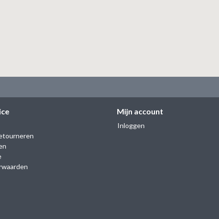
ice
Mijn account
Inloggen
etourneren
en
e
rwaarden