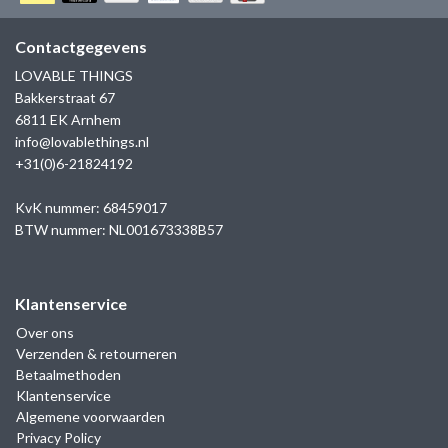
GOLD
SANJOYA
SER INTREPIDA | SS25
CADEAU MAN
BLOG
Contactgegevens
HORLOGE
GNOES
LOVABLE THINGS
CADEAUTJES TOT € 50
Bakkerstraat 67
SALE
YMALA
6811 EK Arnhem
CADEAUTJES TOT € 100
info@lovablethings.nl
REBEL & ROSE
+31(0)6-21824192
CADEAUTJES VANAF € 100
SILK | SALE
KvK nummer: 68459017
BTW nummer: NL001673338B57
JOSH
Klantenservice
KARMA
Over ons
Verzenden & retourneren
CAMPS & CAMPS
Betaalmethoden
Klantenservice
BERNICE
Algemene voorwaarden
Privacy Policy