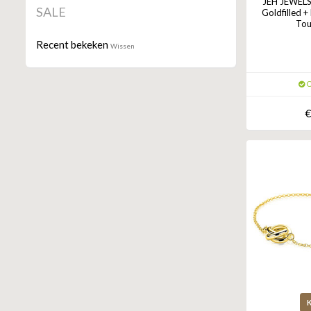
JEH JEWELS R
SALE
Goldfilled +
Tou
Recent bekeken
Wissen
O
€