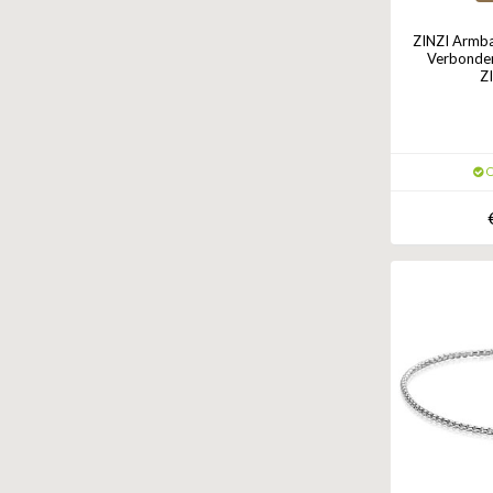
ZINZI Armb
Verbonden
Z
O