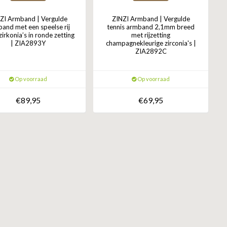
ZI Armband | Vergulde
ZINZI Armband | Vergulde
and met een speelse rij
tennis armband 2,1mm breed
zirkonia’s in ronde zetting
met rijzetting
| ZIA2893Y
champagnekleurige zirconia's |
ZIA2892C
Op voorraad
Op voorraad
€89,95
€69,95