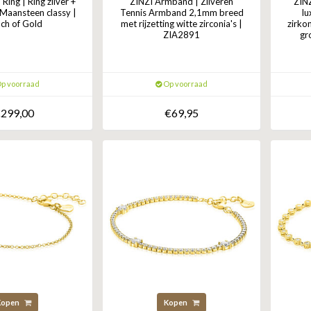
ing | Ring zilver +
ZINZI Armband | Zilveren
ZINZ
 Maansteen classy |
Tennis Armband 2,1mm breed
lu
ch of Gold
met rijzetting witte zirconia's |
zirkon
ZIA2891
gr
p voorraad
Op voorraad
299,00
€69,95
Kopen
Kopen