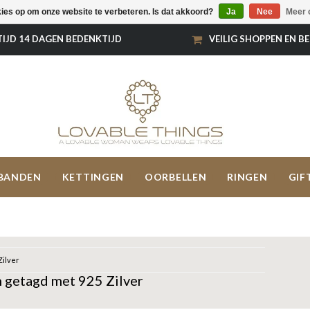
kies op om onze website te verbeteren. Is dat akkoord?
Ja
Nee
Meer 
TIJD 14 DAGEN BEDENKTIJD
VEILIG SHOPPEN EN B
BANDEN
KETTINGEN
OORBELLEN
RINGEN
GIF
Zilver
 getagd met 925 Zilver