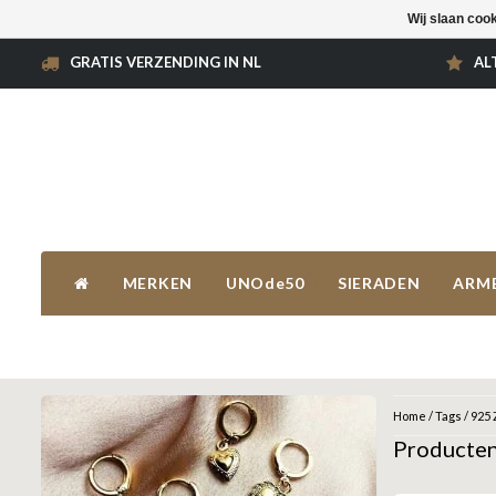
Wij slaan coo
GRATIS VERZENDING IN NL
AL
MERKEN
UNOde50
SIERADEN
ARM
Home
/
Tags
/
925 
Producten