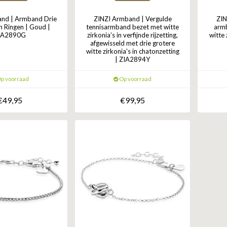
and | Armband Drie
ZINZI Armband | Vergulde
ZIN
 Ringen | Goud |
tennisarmband bezet met witte
armb
IA2890G
zirkonia’s in verfijnde rijzetting,
witte 
afgewisseld met drie grotere
witte zirkonia's in chatonzetting
| ZIA2894Y
p voorraad
Op voorraad
€49,95
€99,95