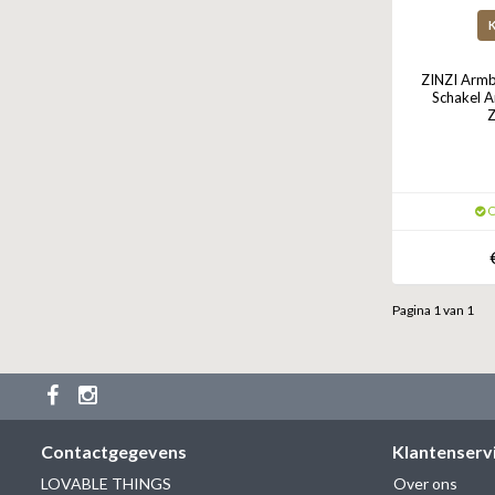
ZINZI Armb
Schakel A
O
Pagina 1 van 1
Contactgegevens
Klantenserv
LOVABLE THINGS
Over ons