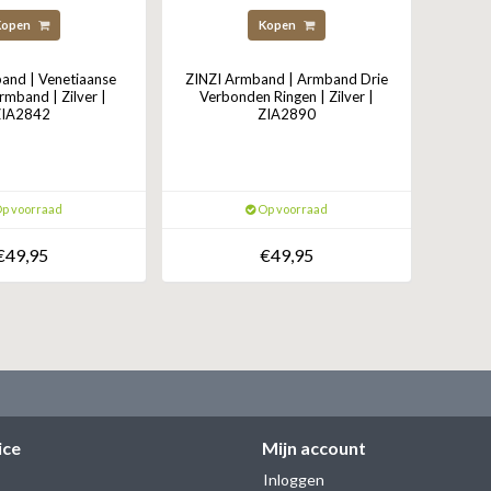
Kopen
Kopen
and | Venetiaanse
ZINZI Armband | Armband Drie
rmband | Zilver |
Verbonden Ringen | Zilver |
ZIA2842
ZIA2890
p voorraad
Op voorraad
€49,95
€49,95
ice
Mijn account
Inloggen