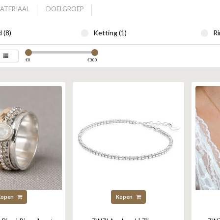
ATERIAAL
DOELGROEP
 (8)
Ketting (1)
Ri
€
0
€
300
Kopen
Kopen