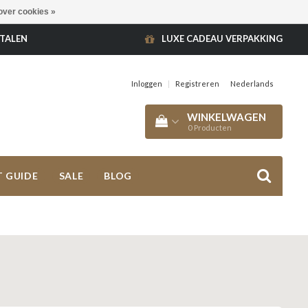
over cookies »
ETALEN
LUXE CADEAU VERPAKKING
Inloggen
|
Registreren
Nederlands
WINKELWAGEN
0
Producten
T GUIDE
SALE
BLOG