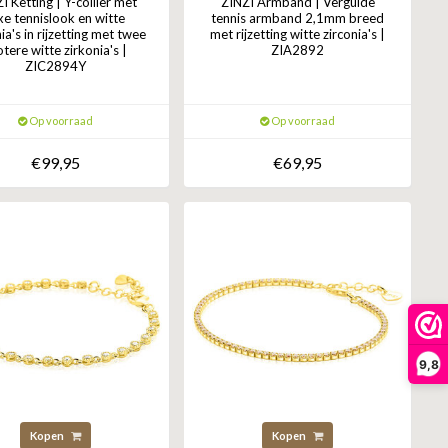
I Ketting | Y-collier met
ZINZI Armband | Vergulde
xe tennislook en witte
tennis armband 2,1mm breed
ia's in rijzetting met twee
met rijzetting witte zirconia's |
otere witte zirkonia's |
ZIA2892
ZIC2894Y
Op voorraad
Op voorraad
€99,95
€69,95
9,8
Kopen
Kopen