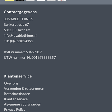
GOLD
SANJOYA
SER INTREPIDA | SS25
CADEAU MAN
BLOG
Contactgegevens
HORLOGE
GNOES
LOVABLE THINGS
CADEAUTJES TOT € 50
Bakkerstraat 67
SALE
YMALA
6811 EK Arnhem
CADEAUTJES TOT € 100
info@lovablethings.nl
REBEL & ROSE
+31(0)6-21824192
CADEAUTJES VANAF € 100
SILK | SALE
KvK nummer: 68459017
BTW nummer: NL001673338B57
JOSH
Klantenservice
KARMA
Over ons
Verzenden & retourneren
CAMPS & CAMPS
Betaalmethoden
Klantenservice
BERNICE
Algemene voorwaarden
Privacy Policy