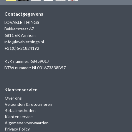
GOLD
SANJOYA
SER INTREPIDA | SS25
CADEAU MAN
BLOG
Contactgegevens
HORLOGE
GNOES
LOVABLE THINGS
CADEAUTJES TOT € 50
Bakkerstraat 67
SALE
YMALA
6811 EK Arnhem
CADEAUTJES TOT € 100
info@lovablethings.nl
REBEL & ROSE
+31(0)6-21824192
CADEAUTJES VANAF € 100
SILK | SALE
KvK nummer: 68459017
BTW nummer: NL001673338B57
JOSH
Klantenservice
KARMA
Over ons
Verzenden & retourneren
CAMPS & CAMPS
Betaalmethoden
Klantenservice
BERNICE
Algemene voorwaarden
Privacy Policy