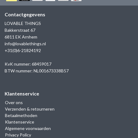
GOLD
SANJOYA
SER INTREPIDA | SS25
CADEAU MAN
BLOG
Contactgegevens
HORLOGE
GNOES
LOVABLE THINGS
CADEAUTJES TOT € 50
Bakkerstraat 67
SALE
YMALA
6811 EK Arnhem
CADEAUTJES TOT € 100
info@lovablethings.nl
REBEL & ROSE
+31(0)6-21824192
CADEAUTJES VANAF € 100
SILK | SALE
KvK nummer: 68459017
BTW nummer: NL001673338B57
JOSH
Klantenservice
KARMA
Over ons
Verzenden & retourneren
CAMPS & CAMPS
Betaalmethoden
Klantenservice
BERNICE
Algemene voorwaarden
Privacy Policy