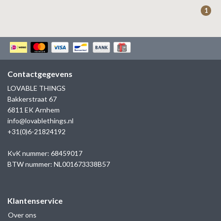
ZAG BIJOUX
1
LILLY
KAPTEN & SON
Contactgegevens
LOVABLE THINGS
Bakkerstraat 67
6811 EK Arnhem
info@lovablethings.nl
+31(0)6-21824192
KvK nummer: 68459017
BTW nummer: NL001673338B57
Klantenservice
Over ons