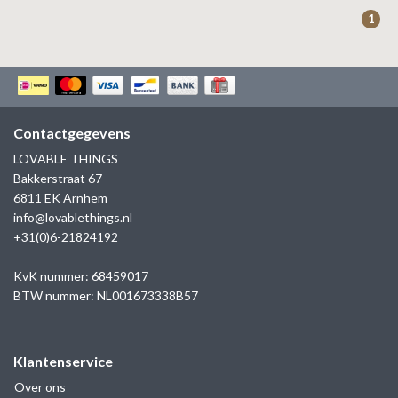
ZAG BIJOUX
1
LILLY
KAPTEN & SON
Contactgegevens
LOVABLE THINGS
Bakkerstraat 67
6811 EK Arnhem
info@lovablethings.nl
+31(0)6-21824192
KvK nummer: 68459017
BTW nummer: NL001673338B57
Klantenservice
Over ons