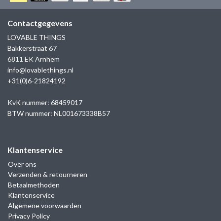
GOLD
SANJOYA
SER INTREPIDA | SS25
CADEAU MAN
BLOG
Contactgegevens
HORLOGE
GNOES
LOVABLE THINGS
CADEAUTJES TOT € 50
Bakkerstraat 67
SALE
YMALA
6811 EK Arnhem
CADEAUTJES TOT € 100
info@lovablethings.nl
REBEL & ROSE
+31(0)6-21824192
CADEAUTJES VANAF € 100
SILK | SALE
KvK nummer: 68459017
BTW nummer: NL001673338B57
JOSH
Klantenservice
KARMA
Over ons
Verzenden & retourneren
CAMPS & CAMPS
Betaalmethoden
Klantenservice
BERNICE
Algemene voorwaarden
Privacy Policy