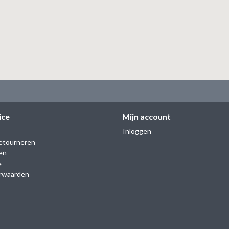
ice
Mijn account
Inloggen
etourneren
en
e
rwaarden