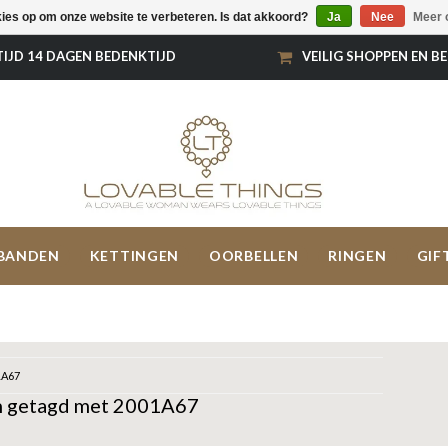
kies op om onze website te verbeteren. Is dat akkoord?
Ja
Nee
Meer 
TIJD 14 DAGEN BEDENKTIJD
VEILIG SHOPPEN EN B
BANDEN
KETTINGEN
OORBELLEN
RINGEN
GIF
1A67
n getagd met 2001A67