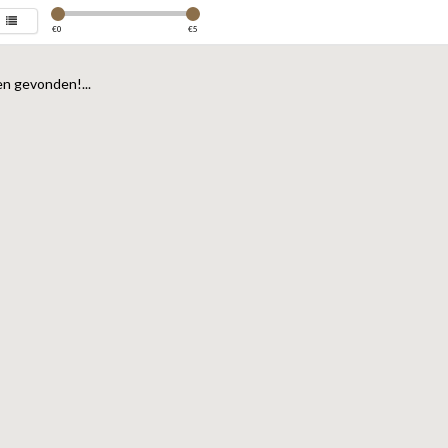
€
0
€
5
n gevonden!...