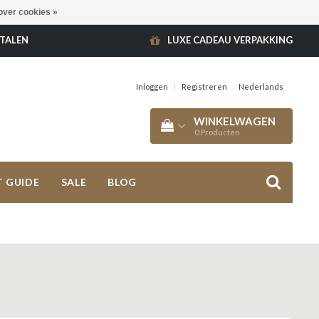
over cookies »
ETALEN
LUXE CADEAU VERPAKKING
Inloggen
|
Registreren
Nederlands
WINKELWAGEN
0
Producten
T GUIDE
SALE
BLOG