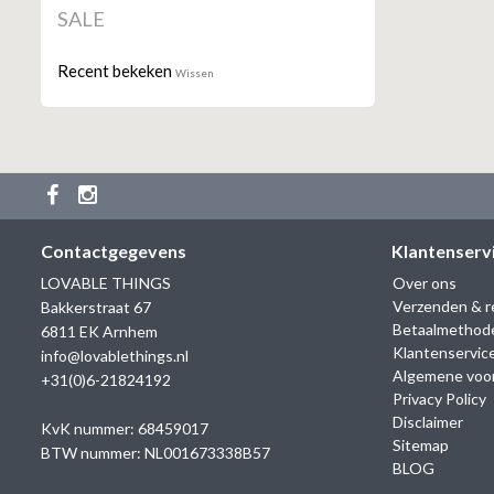
SALE
Recent bekeken
Wissen
Contactgegevens
Klantenserv
LOVABLE THINGS
Over ons
Verzenden & r
Bakkerstraat 67
Betaalmethod
6811 EK Arnhem
Klantenservic
info@lovablethings.nl
Algemene voo
+31(0)6-21824192
Privacy Policy
Disclaimer
KvK nummer: 68459017
Sitemap
BTW nummer: NL001673338B57
BLOG