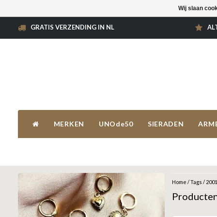
Wij slaan coo
GRATIS VERZENDING IN NL
AL
MERKEN
UNOde50
SIERADEN
ARM
Home
/
Tags
/
200
Producte