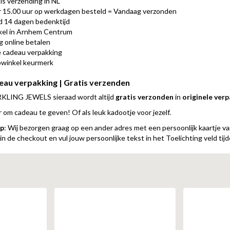
is verzending in NL
 15.00 uur op werkdagen besteld = Vandaag verzonden
jd 14 dagen bedenktijd
el in Arnhem Centrum
ig online betalen
 cadeau verpakking
winkel keurmerk
eau verpakking | Gratis verzenden
KLING JEWELS sieraad wordt altijd
gratis verzonden
in
originele ver
r om cadeau te geven! Of als leuk kadootje voor jezelf.
p
: Wij bezorgen graag op een ander adres met een persoonlijk kaartje va
n de checkout en vul jouw persoonlijke tekst in het Toelichting veld tijd