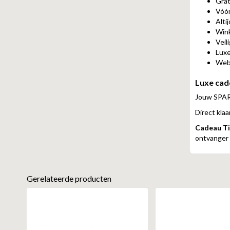
Grat
Vóór
Alti
Wink
Veil
Luxe
Web
Luxe cad
Jouw SPAR
Direct klaa
Cadeau Ti
ontvanger i
Gerelateerde producten