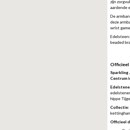
zijn zorgv
aardende ei
De armband
deze armba
wrist game
Edelsteen: 
beaded bra
Officiee
Sparkling 
Centrum
k
Edelstene
edelstenen
hippe Tijg
Collectie
:
kettinghang
Officieel 