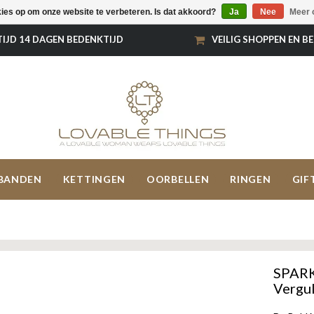
kies op om onze website te verbeteren. Is dat akkoord?
Ja
Nee
Meer 
TIJD 14 DAGEN BEDENKTIJD
VEILIG SHOPPEN EN B
BANDEN
KETTINGEN
OORBELLEN
RINGEN
GIF
SPARK
Vergu