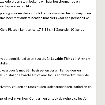
. Deze edelsteen staat bekend om haar beschermende en
t bij diverse outfits.
 plating voor een luxe touch. Het minimalistische ontwerp maakt
f combineer met andere beaded bracelets voor een persoonlijke
 Gold Plated | Lengte: ca. 17,5-18 cm | Garantie: 10 jaar op
w persoonlijkheid laten stralen. Bij
Lovable Things
in
Arnhem
tellen.
r, waardoor je met één basisset en verschillende kleuren
al. Zo staat de zwarte Onyx voor focus en zelfvertrouwen, de
 zilveren, gouden en roségouden kralenarmbanden, oorbellen en
onze winkel in Arnhem Centrum en ontdek de gehele collectie.