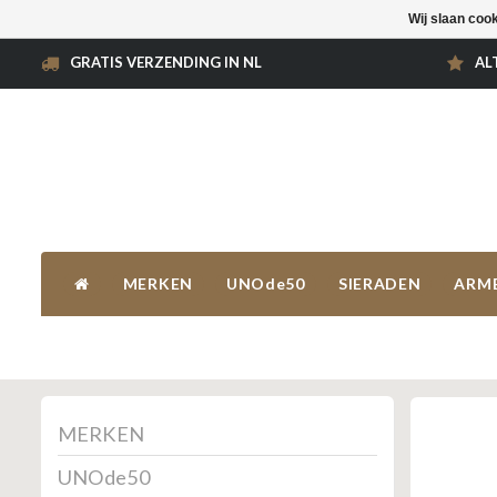
Wij slaan coo
GRATIS VERZENDING IN NL
AL
MERKEN
UNOde50
SIERADEN
ARM
MERKEN
UNOde50