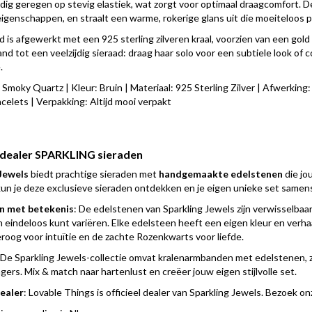
uldig geregen op stevig elastiek, wat zorgt voor optimaal draagcomfort
genschappen, en straalt een warme, rokerige glans uit die moeiteloos pas
 is afgewerkt met een 925 sterling zilveren kraal, voorzien van een gold
nd tot een veelzijdig sieraad: draag haar solo voor een subtiele look o
.
Smoky Quartz | Kleur: Bruin | Materiaal: 925 Sterling Zilver | Afwerking:
celets | Verpakking: Altijd mooi verpakt
l dealer SPARKLING sieraden
Jewels
biedt prachtige sieraden met
handgemaakte edelstenen
die jou
un je deze exclusieve sieraden ontdekken en je eigen unieke set samens
n met betekenis
: De edelstenen van Sparkling Jewels zijn verwisselbaa
 eindeloos kunt variëren. Elke edelsteen heeft een eigen kleur en verha
eroog voor intuïtie en de zachte Rozenkwarts voor liefde.
 De Sparkling Jewels-collectie omvat kralenarmbanden met edelstenen,
ers. Mix & match naar hartenlust en creëer jouw eigen stijlvolle set.
dealer
: Lovable Things is officieel dealer van Sparkling Jewels. Bezoek 