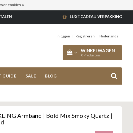
over cookies »
ETALEN
LUXE CADEAU VERPAKKING
Inloggen
|
Registreren
Nederlands
WINKELWAGEN
0
Producten
T GUIDE
SALE
BLOG
LING Armband | Bold Mix Smoky Quartz |
ld