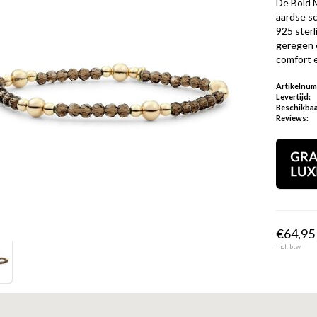
De Bold 
aardse s
925 sterl
geregen o
comfort e
Artikelnu
Levertijd:
Beschikbaa
Reviews:
€64,95 
Incl. btw