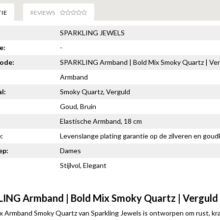
IE
REVIEWS
SPARKLING JEWELS
e:
-
code:
SPARKLING Armband | Bold Mix Smoky Quartz | Ver
Armband
l:
Smoky Quartz, Verguld
Goud, Bruin
Elastische Armband, 18 cm
:
Levenslange plating garantie op de zilveren en goudk
ep:
Dames
Stijlvol, Elegant
ING Armband | Bold Mix Smoky Quartz | Verguld
x Armband Smoky Quartz van Sparkling Jewels is ontworpen om rust, kra