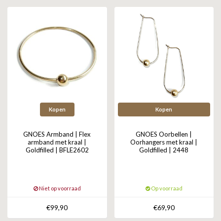
GOLD
SANJOYA
SER INTREPIDA | SS25
CADEAU MAN
BLOG
HORLOGE
GNOES
CADEAUTJES TOT € 50
SALE
YMALA
CADEAUTJES TOT € 100
REBEL & ROSE
CADEAUTJES VANAF € 100
SILK | SALE
Kopen
Kopen
JOSH
GNOES Armband | Flex
GNOES Oorbellen |
armband met kraal |
Oorhangers met kraal |
Goldfilled | BFLE2602
Goldfilled | 2448
KARMA
CAMPS & CAMPS
Niet op voorraad
Op voorraad
BERNICE
€99,90
€69,90