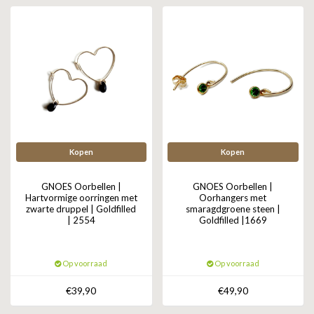
ZAG BIJOUX
LILLY
KAPTEN & SON
Kopen
Kopen
GNOES Oorbellen |
GNOES Oorbellen |
Hartvormige oorringen met
Oorhangers met
zwarte druppel | Goldfilled
smaragdgroene steen |
| 2554
Goldfilled |1669
Op voorraad
Op voorraad
€39,90
€49,90