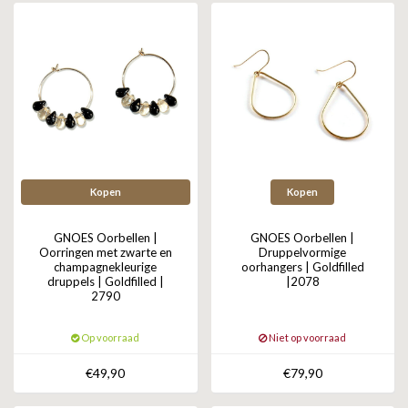
Kopen
Kopen
GNOES Oorbellen |
GNOES Oorbellen |
Oorringen met zwarte en
Druppelvormige
champagnekleurige
oorhangers | Goldfilled
druppels | Goldfilled |
|2078
2790
Op voorraad
Niet op voorraad
€49,90
€79,90