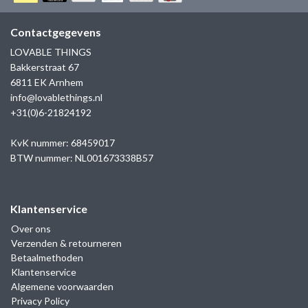
GOLD
SANJOYA
SER INTREPIDA | SS25
CADEAU MAN
BLOG
Contactgegevens
HORLOGE
GNOES
LOVABLE THINGS
CADEAUTJES TOT € 50
Bakkerstraat 67
SALE
YMALA
6811 EK Arnhem
CADEAUTJES TOT € 100
info@lovablethings.nl
REBEL & ROSE
+31(0)6-21824192
CADEAUTJES VANAF € 100
SILK | SALE
KvK nummer: 68459017
BTW nummer: NL001673338B57
JOSH
Klantenservice
KARMA
Over ons
Verzenden & retourneren
CAMPS & CAMPS
Betaalmethoden
Klantenservice
BERNICE
Algemene voorwaarden
Privacy Policy