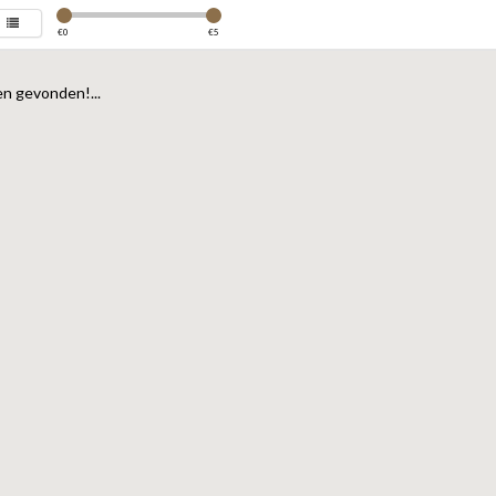
€
0
€
5
n gevonden!...