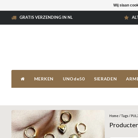
Wij slaan coo
GRATIS VERZENDING IN NL
AL
MERKEN
UNOde50
SIERADEN
ARM
Home
/
Tags
/
PUL
Producte