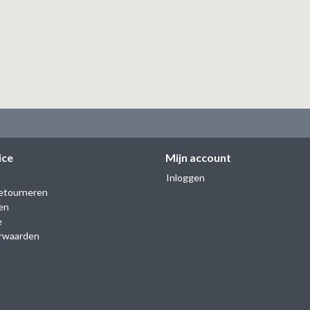
ice
Mijn account
Inloggen
etourneren
en
e
rwaarden