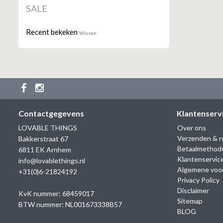
SALE
Recent bekeken
Wissen
Contactgegevens
Klantenserv
LOVABLE THINGS
Over ons
Verzenden & r
Bakkerstraat 67
Betaalmethod
6811 EK Arnhem
Klantenservic
info@lovablethings.nl
Algemene voo
+31(0)6-21824192
Privacy Policy
Disclaimer
KvK nummer: 68459017
Sitemap
BTW nummer: NL001673338B57
BLOG