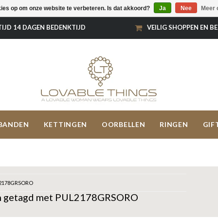
kies op om onze website te verbeteren. Is dat akkoord?
Ja
Nee
Meer 
TIJD 14 DAGEN BEDENKTIJD
VEILIG SHOPPEN EN B
BANDEN
KETTINGEN
OORBELLEN
RINGEN
GIF
2178GRSORO
n getagd met PUL2178GRSORO