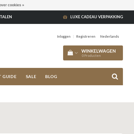
over cookies »
ETALEN
LUXE CADEAU VERPAKKING
Inloggen
|
Registreren
Nederlands
WINKELWAGEN
0
Producten
T GUIDE
SALE
BLOG