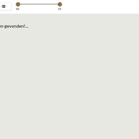
€
0
€
5
n gevonden!...