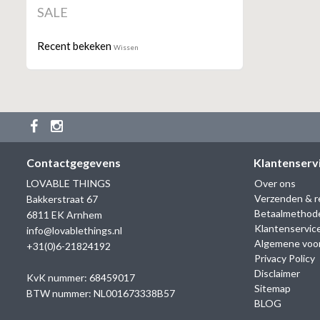
SALE
Recent bekeken
Wissen
Contactgegevens
Klantenserv
LOVABLE THINGS
Over ons
Verzenden & r
Bakkerstraat 67
Betaalmethod
6811 EK Arnhem
Klantenservic
info@lovablethings.nl
Algemene voo
+31(0)6-21824192
Privacy Policy
Disclaimer
KvK nummer: 68459017
Sitemap
BTW nummer: NL001673338B57
BLOG