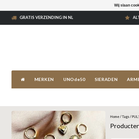
Wij slaan coo
GRATIS VERZENDING IN NL
AL
MERKEN
UNOde50
SIERADEN
ARM
Home
/
Tags
/
PUL
Producte