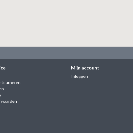
ice
Mijn account
Inloggen
etourneren
en
e
rwaarden