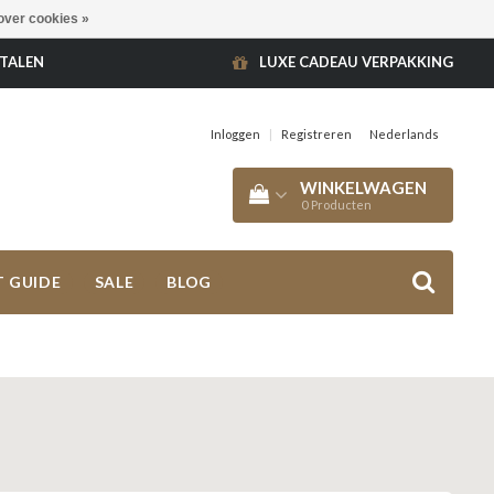
over cookies »
ETALEN
LUXE CADEAU VERPAKKING
Inloggen
|
Registreren
Nederlands
WINKELWAGEN
0
Producten
T GUIDE
SALE
BLOG