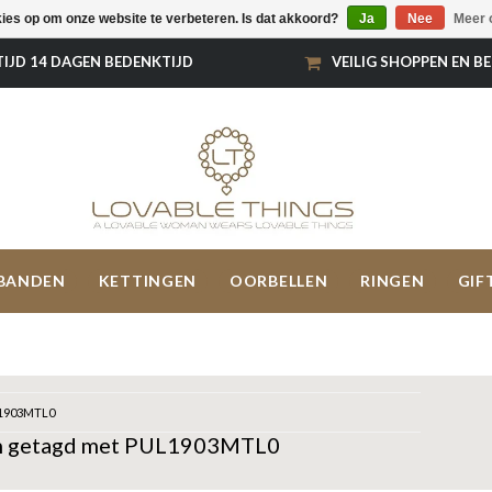
kies op om onze website te verbeteren. Is dat akkoord?
Ja
Nee
Meer 
TIJD 14 DAGEN BEDENKTIJD
VEILIG SHOPPEN EN B
BANDEN
KETTINGEN
OORBELLEN
RINGEN
GIF
1903MTL0
n getagd met PUL1903MTL0