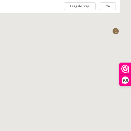
Laagste prijs
24
1
9,8