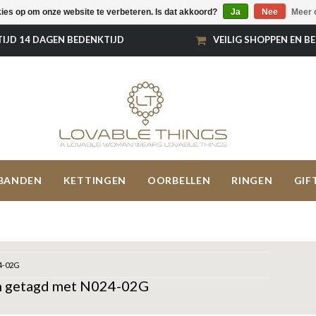
kies op om onze website te verbeteren. Is dat akkoord?
Ja
Nee
Meer 
TIJD 14 DAGEN BEDENKTIJD
VEILIG SHOPPEN EN B
BANDEN
KETTINGEN
OORBELLEN
RINGEN
GIF
4-02G
n getagd met N024-02G