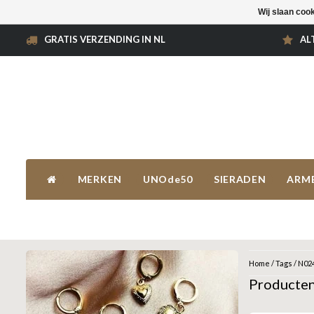
Wij slaan coo
GRATIS VERZENDING IN NL
AL
MERKEN
UNOde50
SIERADEN
ARM
Home
/
Tags
/
N02
Producte