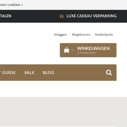
over cookies »
ETALEN
LUXE CADEAU VERPAKKING
Inloggen
|
Registreren
Nederlands
WINKELWAGEN
0
Producten
T GUIDE
SALE
BLOG