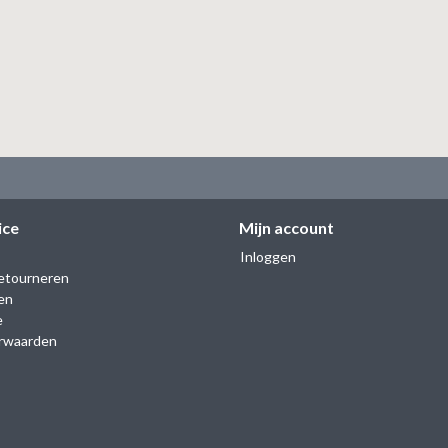
ice
Mijn account
Inloggen
etourneren
en
e
rwaarden