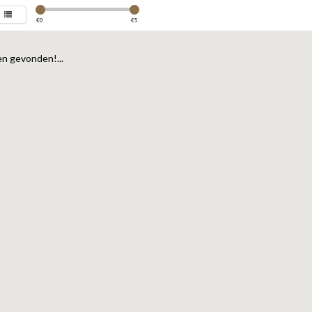
€
0
€
5
n gevonden!...