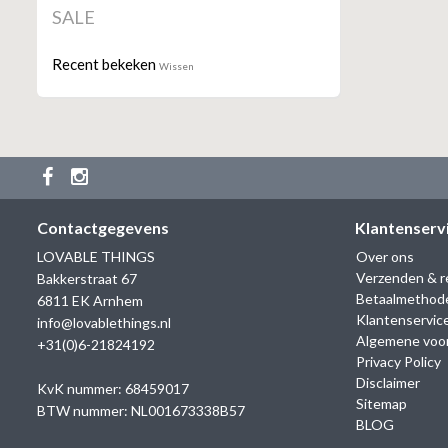
SALE
Recent bekeken
Wissen
Contactgegevens
Klantenserv
LOVABLE THINGS
Over ons
Verzenden & r
Bakkerstraat 67
Betaalmethod
6811 EK Arnhem
Klantenservic
info@lovablethings.nl
Algemene voo
+31(0)6-21824192
Privacy Policy
Disclaimer
KvK nummer: 68459017
Sitemap
BTW nummer: NL001673338B57
BLOG