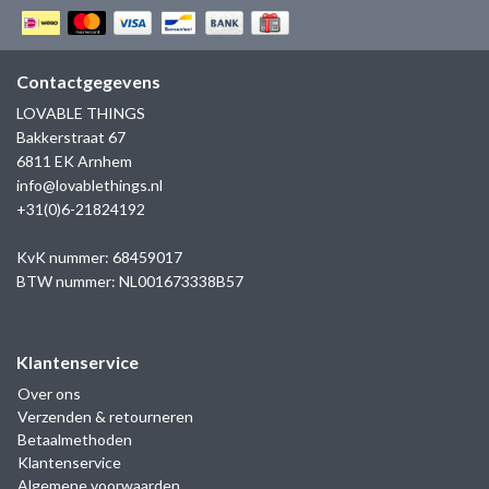
GOLD
SANJOYA
SER INTREPIDA | SS25
CADEAU MAN
BLOG
HORLOGE
GNOES
Contactgegevens
CADEAUTJES TOT € 50
SALE
LOVABLE THINGS
YMALA
Bakkerstraat 67
CADEAUTJES TOT € 100
6811 EK Arnhem
REBEL & ROSE
info@lovablethings.nl
CADEAUTJES VANAF € 100
+31(0)6-21824192
SILK | SALE
KvK nummer: 68459017
JOSH
BTW nummer: NL001673338B57
KARMA
Klantenservice
CAMPS & CAMPS
Over ons
Verzenden & retourneren
Betaalmethoden
BERNICE
Klantenservice
Algemene voorwaarden