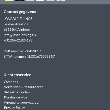
GOLD
SANJOYA
SER INTREPIDA | SS25
CADEAU MAN
BLOG
Contactgegevens
HORLOGE
GNOES
LOVABLE THINGS
CADEAUTJES TOT € 50
Bakkerstraat 67
SALE
YMALA
6811 EK Arnhem
CADEAUTJES TOT € 100
info@lovablethings.nl
REBEL & ROSE
+31(0)6-21824192
CADEAUTJES VANAF € 100
SILK | SALE
KvK nummer: 68459017
BTW nummer: NL001673338B57
JOSH
Klantenservice
KARMA
Over ons
Verzenden & retourneren
CAMPS & CAMPS
Betaalmethoden
Klantenservice
BERNICE
Algemene voorwaarden
Privacy Policy