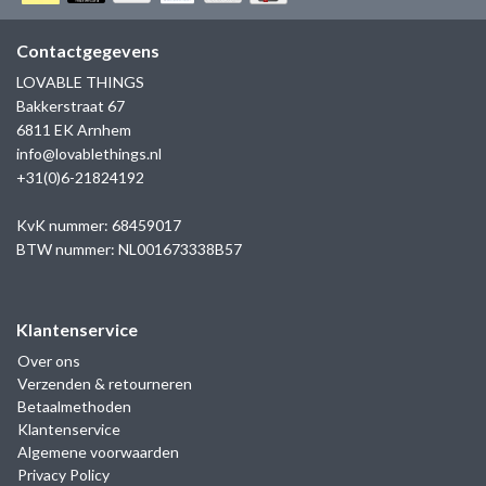
GOLD
SANJOYA
SER INTREPIDA | SS25
CADEAU MAN
BLOG
Contactgegevens
HORLOGE
GNOES
LOVABLE THINGS
CADEAUTJES TOT € 50
Bakkerstraat 67
SALE
YMALA
6811 EK Arnhem
CADEAUTJES TOT € 100
info@lovablethings.nl
REBEL & ROSE
+31(0)6-21824192
CADEAUTJES VANAF € 100
SILK | SALE
KvK nummer: 68459017
BTW nummer: NL001673338B57
JOSH
Klantenservice
KARMA
Over ons
Verzenden & retourneren
CAMPS & CAMPS
Betaalmethoden
Klantenservice
BERNICE
Algemene voorwaarden
Privacy Policy