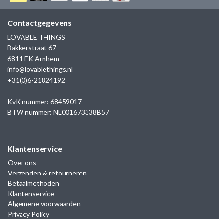
GOLD
SANJOYA
SER INTREPIDA | SS25
CADEAU MAN
BLOG
Contactgegevens
HORLOGE
GNOES
LOVABLE THINGS
CADEAUTJES TOT € 50
Bakkerstraat 67
SALE
YMALA
6811 EK Arnhem
CADEAUTJES TOT € 100
info@lovablethings.nl
REBEL & ROSE
+31(0)6-21824192
CADEAUTJES VANAF € 100
SILK | SALE
KvK nummer: 68459017
BTW nummer: NL001673338B57
JOSH
Klantenservice
KARMA
Over ons
Verzenden & retourneren
CAMPS & CAMPS
Betaalmethoden
Klantenservice
BERNICE
Algemene voorwaarden
Privacy Policy