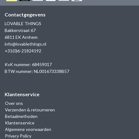
GOLD
SANJOYA
SER INTREPIDA | SS25
CADEAU MAN
BLOG
Contactgegevens
HORLOGE
GNOES
LOVABLE THINGS
CADEAUTJES TOT € 50
Bakkerstraat 67
SALE
YMALA
6811 EK Arnhem
CADEAUTJES TOT € 100
info@lovablethings.nl
REBEL & ROSE
+31(0)6-21824192
CADEAUTJES VANAF € 100
SILK | SALE
KvK nummer: 68459017
BTW nummer: NL001673338B57
JOSH
Klantenservice
KARMA
Over ons
Verzenden & retourneren
CAMPS & CAMPS
Betaalmethoden
Klantenservice
BERNICE
Algemene voorwaarden
Privacy Policy