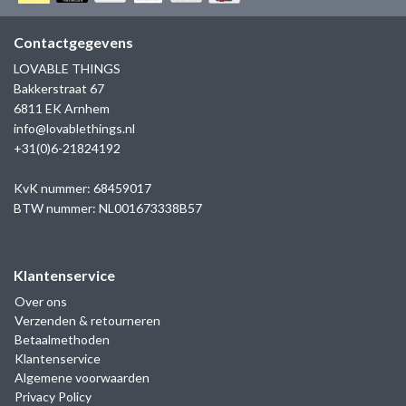
GOLD
SANJOYA
SER INTREPIDA | SS25
CADEAU MAN
BLOG
Contactgegevens
HORLOGE
GNOES
LOVABLE THINGS
CADEAUTJES TOT € 50
Bakkerstraat 67
SALE
YMALA
6811 EK Arnhem
CADEAUTJES TOT € 100
info@lovablethings.nl
REBEL & ROSE
+31(0)6-21824192
CADEAUTJES VANAF € 100
SILK | SALE
KvK nummer: 68459017
BTW nummer: NL001673338B57
JOSH
Klantenservice
KARMA
Over ons
Verzenden & retourneren
CAMPS & CAMPS
Betaalmethoden
Klantenservice
BERNICE
Algemene voorwaarden
Privacy Policy