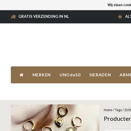
Wij slaan coo
GRATIS VERZENDING IN NL
AL
MERKEN
UNOde50
SIERADEN
ARM
Home
/
Tags
/
215
Producten