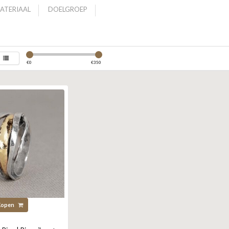
ATERIAAL
DOELGROEP
€
0
€
350
Kopen