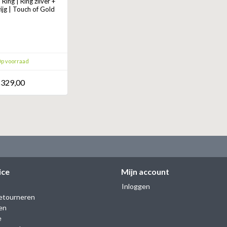
ing | Ring zilver +
ijg | Touch of Gold
p voorraad
329,00
ice
Mijn account
Inloggen
etourneren
en
e