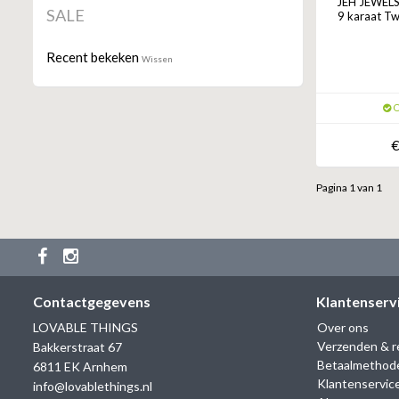
JEH JEWELS R
SALE
9 karaat Tw
Recent bekeken
Wissen
O
€
Pagina 1 van 1
Contactgegevens
Klantenserv
LOVABLE THINGS
Over ons
Verzenden & r
Bakkerstraat 67
Betaalmethod
6811 EK Arnhem
Klantenservic
info@lovablethings.nl