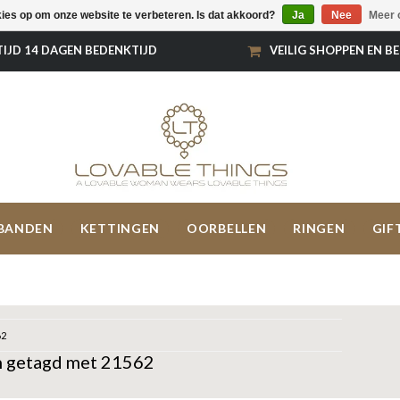
kies op om onze website te verbeteren. Is dat akkoord?
Ja
Nee
Meer 
TIJD 14 DAGEN BEDENKTIJD
VEILIG SHOPPEN EN B
BANDEN
KETTINGEN
OORBELLEN
RINGEN
GIF
62
 getagd met 21562