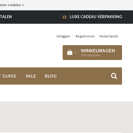
over cookies »
ETALEN
LUXE CADEAU VERPAKKING
Inloggen
|
Registreren
Nederlands
WINKELWAGEN
0
Producten
T GUIDE
SALE
BLOG