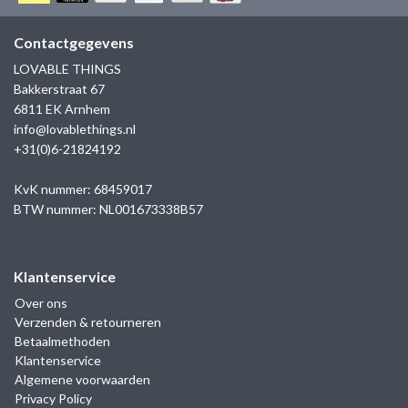
GOLD
SANJOYA
SER INTREPIDA | SS25
CADEAU MAN
BLOG
Contactgegevens
HORLOGE
GNOES
LOVABLE THINGS
CADEAUTJES TOT € 50
Bakkerstraat 67
SALE
YMALA
6811 EK Arnhem
CADEAUTJES TOT € 100
info@lovablethings.nl
REBEL & ROSE
+31(0)6-21824192
CADEAUTJES VANAF € 100
SILK | SALE
KvK nummer: 68459017
BTW nummer: NL001673338B57
JOSH
Klantenservice
KARMA
Over ons
Verzenden & retourneren
CAMPS & CAMPS
Betaalmethoden
Klantenservice
BERNICE
Algemene voorwaarden
Privacy Policy