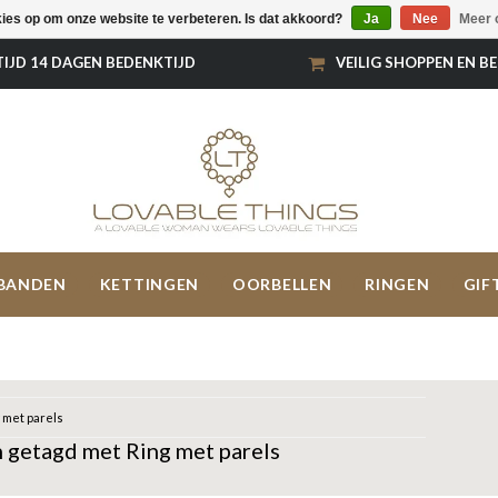
kies op om onze website te verbeteren. Is dat akkoord?
Ja
Nee
Meer 
TIJD 14 DAGEN BEDENKTIJD
VEILIG SHOPPEN EN B
BANDEN
KETTINGEN
OORBELLEN
RINGEN
GIF
 met parels
 getagd met Ring met parels