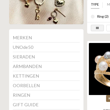
TYPE
M
Ring (2)
MERKEN
UNOde50
SIERADEN
ARMBANDEN
KETTINGEN
OORBELLEN
RINGEN
GIFT GUIDE