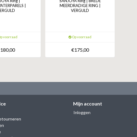
JOYA Ring |
SANJOYA Ring | BREDE
ATERPARELS |
MEERDRADIGE RING |
ERGULD
VERGULD
p voorraad
Op voorraad
180,00
€175,00
ice
Mijn account
Inloggen
etourneren
en
e