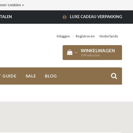
over cookies »
ETALEN
LUXE CADEAU VERPAKKING
Inloggen
|
Registreren
Nederlands
WINKELWAGEN
0
Producten
T GUIDE
SALE
BLOG