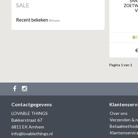
SAN
SALE
ZOETW
V
Recent bekeken
Wissen
O
€
Pagina 1 van 1
Contactgegevens
Klantenserv
LOVABLE THINGS
Over ons
Verzenden & r
Bakkerstraat 67
Betaalmethod
6811 EK Arnhem
Klantenservic
info@lovablethings.nl