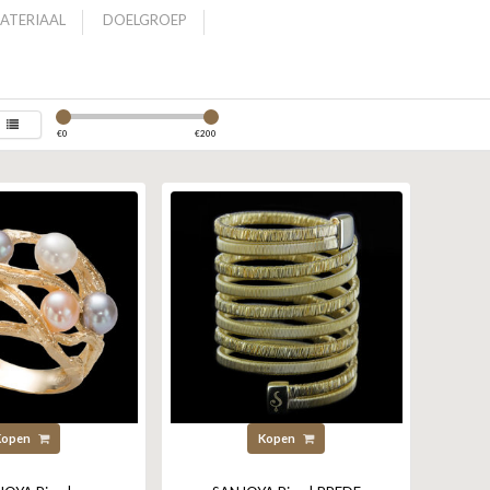
ATERIAAL
DOELGROEP
€
0
€
200
Kopen
Kopen