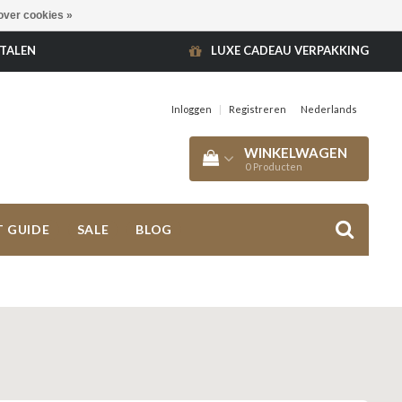
over cookies »
ETALEN
LUXE CADEAU VERPAKKING
Inloggen
|
Registreren
Nederlands
WINKELWAGEN
0
Producten
T GUIDE
SALE
BLOG