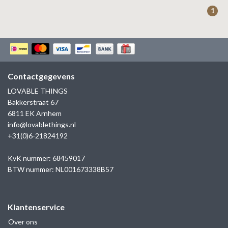
ZAG BIJOUX
1
LILLY
KAPTEN & SON
Contactgegevens
LOVABLE THINGS
Bakkerstraat 67
6811 EK Arnhem
info@lovablethings.nl
+31(0)6-21824192
KvK nummer: 68459017
BTW nummer: NL001673338B57
Klantenservice
Over ons