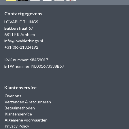
GOLD
SANJOYA
SER INTREPIDA | SS25
CADEAU MAN
BLOG
Contactgegevens
HORLOGE
GNOES
LOVABLE THINGS
CADEAUTJES TOT € 50
Bakkerstraat 67
SALE
YMALA
6811 EK Arnhem
CADEAUTJES TOT € 100
info@lovablethings.nl
REBEL & ROSE
+31(0)6-21824192
CADEAUTJES VANAF € 100
SILK | SALE
KvK nummer: 68459017
BTW nummer: NL001673338B57
JOSH
Klantenservice
KARMA
Over ons
Verzenden & retourneren
CAMPS & CAMPS
Betaalmethoden
Klantenservice
BERNICE
Algemene voorwaarden
Privacy Policy