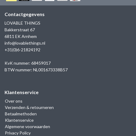
GOLD
SANJOYA
SER INTREPIDA | SS25
CADEAU MAN
BLOG
Contactgegevens
HORLOGE
GNOES
LOVABLE THINGS
CADEAUTJES TOT € 50
Bakkerstraat 67
SALE
YMALA
6811 EK Arnhem
CADEAUTJES TOT € 100
info@lovablethings.nl
REBEL & ROSE
+31(0)6-21824192
CADEAUTJES VANAF € 100
SILK | SALE
KvK nummer: 68459017
BTW nummer: NL001673338B57
JOSH
Klantenservice
KARMA
Over ons
Verzenden & retourneren
CAMPS & CAMPS
Betaalmethoden
Klantenservice
BERNICE
Algemene voorwaarden
Privacy Policy