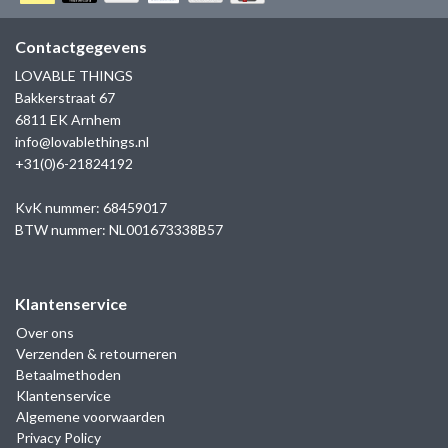
GOLD
SANJOYA
SER INTREPIDA | SS25
CADEAU MAN
BLOG
Contactgegevens
HORLOGE
GNOES
LOVABLE THINGS
CADEAUTJES TOT € 50
Bakkerstraat 67
SALE
YMALA
6811 EK Arnhem
CADEAUTJES TOT € 100
info@lovablethings.nl
REBEL & ROSE
+31(0)6-21824192
CADEAUTJES VANAF € 100
SILK | SALE
KvK nummer: 68459017
BTW nummer: NL001673338B57
JOSH
Klantenservice
KARMA
Over ons
Verzenden & retourneren
CAMPS & CAMPS
Betaalmethoden
Klantenservice
BERNICE
Algemene voorwaarden
Privacy Policy