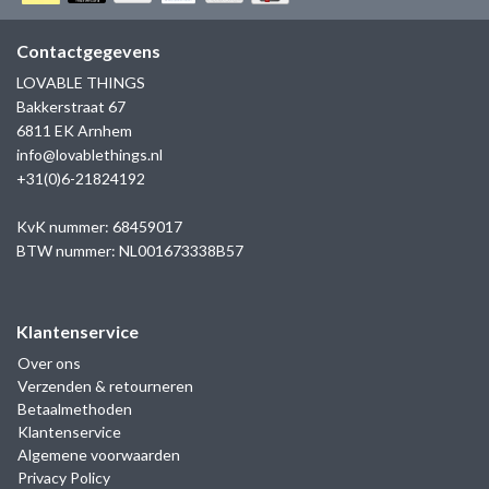
GOLD
SANJOYA
SER INTREPIDA | SS25
CADEAU MAN
BLOG
Contactgegevens
HORLOGE
GNOES
LOVABLE THINGS
CADEAUTJES TOT € 50
Bakkerstraat 67
SALE
YMALA
6811 EK Arnhem
CADEAUTJES TOT € 100
info@lovablethings.nl
REBEL & ROSE
+31(0)6-21824192
CADEAUTJES VANAF € 100
SILK | SALE
KvK nummer: 68459017
BTW nummer: NL001673338B57
JOSH
Klantenservice
KARMA
Over ons
Verzenden & retourneren
CAMPS & CAMPS
Betaalmethoden
Klantenservice
BERNICE
Algemene voorwaarden
Privacy Policy