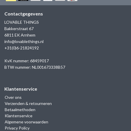
GOLD
SANJOYA
SER INTREPIDA | SS25
CADEAU MAN
BLOG
Contactgegevens
HORLOGE
GNOES
LOVABLE THINGS
CADEAUTJES TOT € 50
Bakkerstraat 67
SALE
YMALA
6811 EK Arnhem
CADEAUTJES TOT € 100
info@lovablethings.nl
REBEL & ROSE
+31(0)6-21824192
CADEAUTJES VANAF € 100
SILK | SALE
KvK nummer: 68459017
BTW nummer: NL001673338B57
JOSH
Klantenservice
KARMA
Over ons
Verzenden & retourneren
CAMPS & CAMPS
Betaalmethoden
Klantenservice
BERNICE
Algemene voorwaarden
Privacy Policy