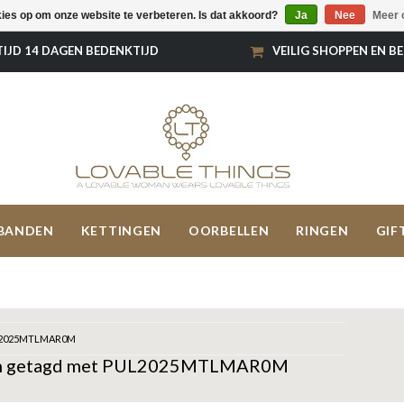
kies op om onze website te verbeteren. Is dat akkoord?
Ja
Nee
Meer 
TIJD 14 DAGEN BEDENKTIJD
VEILIG SHOPPEN EN B
BANDEN
KETTINGEN
OORBELLEN
RINGEN
GIF
2025MTLMAR0M
n getagd met PUL2025MTLMAR0M