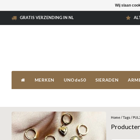
Wij slaan coo
GRATIS VERZENDING IN NL
AL
MERKEN
UNOde50
SIERADEN
ARM
Home
/
Tags
/
PUL
Producte