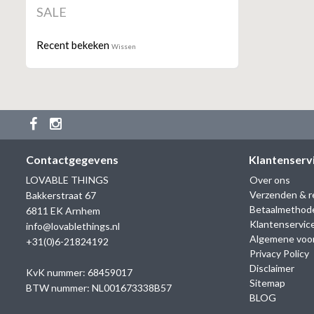
SALE
Recent bekeken
Wissen
Contactgegevens
Klantenserv
LOVABLE THINGS
Over ons
Verzenden & r
Bakkerstraat 67
Betaalmethod
6811 EK Arnhem
Klantenservic
info@lovablethings.nl
Algemene voo
+31(0)6-21824192
Privacy Policy
Disclaimer
KvK nummer: 68459017
Sitemap
BTW nummer: NL001673338B57
BLOG