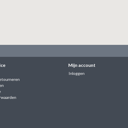
ice
Mijn account
Inloggen
etourneren
en
e
rwaarden