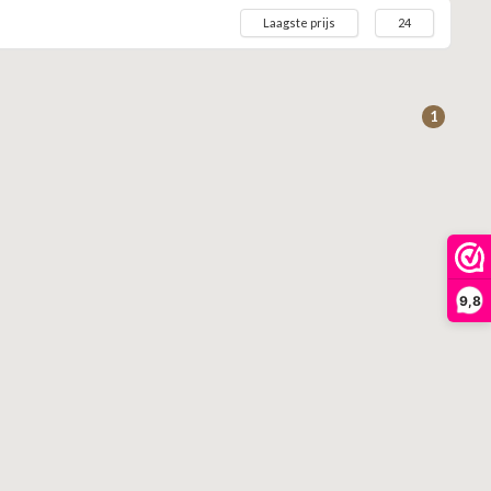
Laagste prijs
24
1
9,8