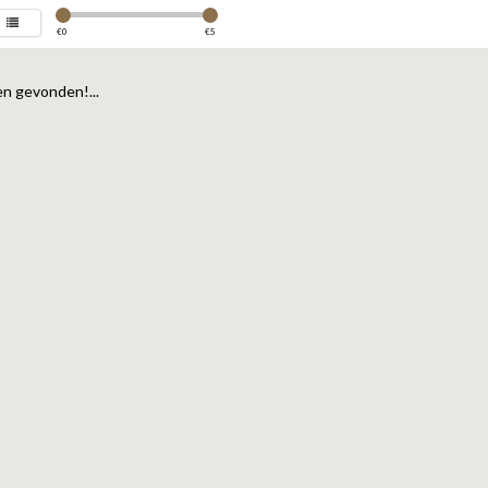
€
0
€
5
n gevonden!...