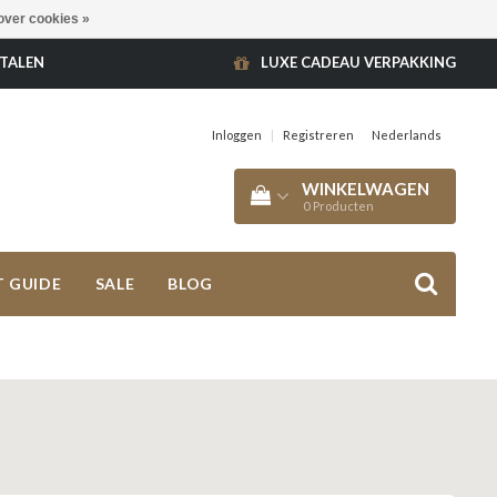
over cookies »
ETALEN
LUXE CADEAU VERPAKKING
Inloggen
|
Registreren
Nederlands
WINKELWAGEN
0
Producten
T GUIDE
SALE
BLOG